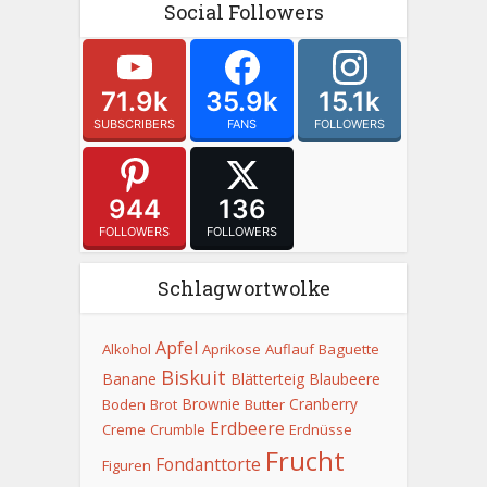
Social Followers
71.9k
35.9k
15.1k
SUBSCRIBERS
FANS
FOLLOWERS
944
136
FOLLOWERS
FOLLOWERS
Schlagwortwolke
Apfel
Alkohol
Aprikose
Auflauf
Baguette
Biskuit
Banane
Blätterteig
Blaubeere
Brownie
Cranberry
Boden
Brot
Butter
Erdbeere
Creme
Crumble
Erdnüsse
Frucht
Fondanttorte
Figuren