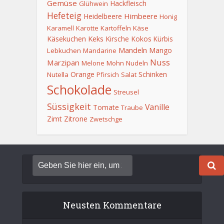
Gemüse
Hackfleisch
Glühwein
Hefeteig
Himbeere
Heidelbeere
Honig
Karamell
Karotte
Kartoffeln
Käse
Keks
Käsekuchen
Kirsche
Kokos
Kürbis
Mandeln
Mango
Lebkuchen
Mandarine
Nuss
Marzipan
Melone
Mohn
Nudeln
Orange
Schinken
Nutella
Pfirsich
Salat
Schokolade
Streusel
Süssigkeit
Vanille
Tomate
Traube
Zimt
Zitrone
Zwetschge
Neusten Kommentare