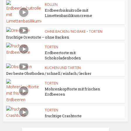
ROLLEN
Erdbeerbiskuitrolle mit
Limettenbasilikumcreme
OHNE BACKEN / NO BAKE
•
TORTEN
fruchtige Oreotorte – ohne Backen
TORTEN
Erdbeertorte mit
Schokoladenboden
KUCHEN UND TARTEN
Der beste Obstboden / schnell / einfach / lecker
TORTEN
Mohrenkopftorte mit frischen
Erdbeeren
TORTEN
fruchtige Crashtorte