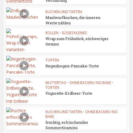
Verführung
KUCHEN UND TARTEN
Maulwurfkuchen, die inneren
Werte zählen
ROLLEN
•
SÜSSES KLEINES
Wrap zum Frühstück, ein beeriger
Genuss
TORTEN
Regenbogen-Pancake-Torte
MUTTERTAG
•
OHNE BACKEN / NO BAKE
•
TORTEN
Yogurette-Erdbeer-Torte
KUCHEN UND TARTEN
•
OHNE BACKEN / NO
BAKE
fruchtig, erfrischendes
Sommertiramisu