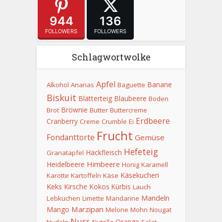
944
136
FOLLOWERS
FOLLOWERS
Schlagwortwolke
Apfel
Banane
Alkohol
Ananas
Baguette
Biskuit
Blätterteig
Blaubeere
Boden
Brownie
Brot
Butter
Buttercreme
Erdbeere
Cranberry
Creme
Crumble
Ei
Frucht
Fondanttorte
Gemüse
Hefeteig
Hackfleisch
Granatapfel
Himbeere
Heidelbeere
Honig
Karamell
Käsekuchen
Karotte
Kartoffeln
Käse
Keks
Kirsche
Kokos
Kürbis
Lauch
Mandeln
Lebkuchen
Limette
Mandarine
Marzipan
Mango
Melone
Mohn
Nougat
Nuss
Orange