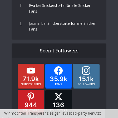
Eva
bei
Snickerstorte für alle Snicker
Fans
Jasmin
bei
Snickerstorte für alle Snicker
Fans
Social Followers
71.9k
35.9k
15.1k
SUBSCRIBERS
FANS
FOLLOWERS
944
136
FOLLOWERS
FOLLOWERS
Wir möchten Transparenz zeigen! evasbackparty benutzt