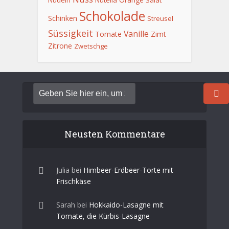
Nudeln
Nutella
Salat
Schokolade
Schinken
Streusel
Süssigkeit
Vanille
Tomate
Zimt
Zitrone
Zwetschge
Neusten Kommentare
Julia
bei
Himbeer-Erdbeer-Torte mit
Frischkäse
Sarah
bei
Hokkaido-Lasagne mit
Tomate, die Kürbis-Lasagne