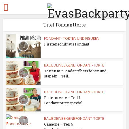
Titel Fondanttorte
FONDANT - TORTEN UND FIGUREN
Piratenschiff aus Fondant
BAUE DEINE EIGENE FONDANT-TORTE
Torten mit Fondant überziehen und
stapeln – Teil...
BAUE DEINE EIGENE FONDANT-TORTE
Buttercreme – Teil 7
Fondanttortenspecial
BAUE DEINE EIGENE FONDANT-TORTE
Ganache – Teil 6