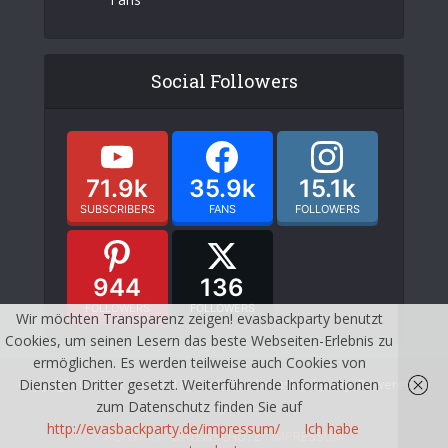
Social Followers
71.9k
35.9k
15.1k
SUBSCRIBERS
FANS
FOLLOWERS
944
136
FOLLOWERS
FOLLOWERS
Wir möchten Transparenz zeigen! evasbackparty benutzt
Cookies, um seinen Lesern das beste Webseiten-Erlebnis zu
ermöglichen. Es werden teilweise auch Cookies von
Copyright © 2026. Created by Meks and evasbackparty. Powered by
Diensten Dritter gesetzt. Weiterführende Informationen
wordpress.
zum Datenschutz finden Sie auf
http://evasbackparty.de/impressum/
Ich habe
KONTAKT
DATENSCHUTZ
IMPRESSUM