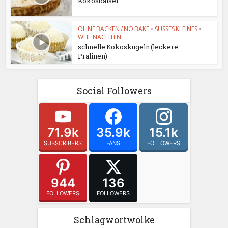
Kokosbaiser
OHNE BACKEN / NO BAKE
•
SÜSSES KLEINES
•
WEIHNACHTEN
schnelle Kokoskugeln (leckere
Pralinen)
Social Followers
71.9k
35.9k
15.1k
SUBSCRIBERS
FANS
FOLLOWERS
944
136
FOLLOWERS
FOLLOWERS
Schlagwortwolke