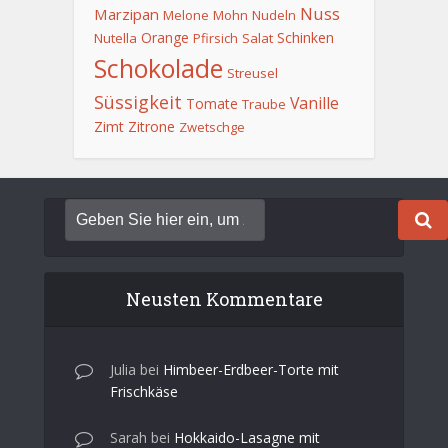
Nuss
Marzipan
Melone
Mohn
Nudeln
Orange
Schinken
Nutella
Pfirsich
Salat
Schokolade
Streusel
Süssigkeit
Vanille
Tomate
Traube
Zimt
Zitrone
Zwetschge
Neusten Kommentare
Julia
bei
Himbeer-Erdbeer-Torte mit
Frischkäse
Sarah
bei
Hokkaido-Lasagne mit