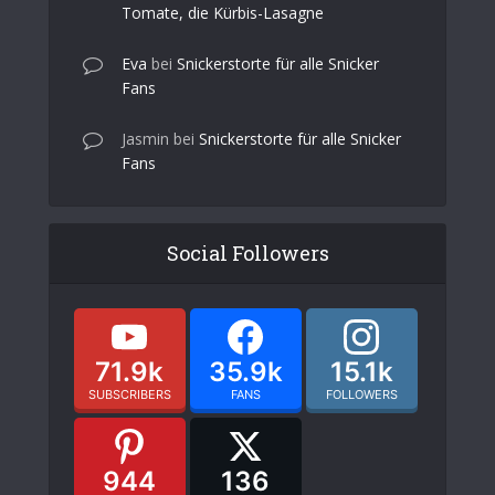
Tomate, die Kürbis-Lasagne
Eva
bei
Snickerstorte für alle Snicker
Fans
Jasmin
bei
Snickerstorte für alle Snicker
Fans
Social Followers
71.9k
35.9k
15.1k
SUBSCRIBERS
FANS
FOLLOWERS
944
136