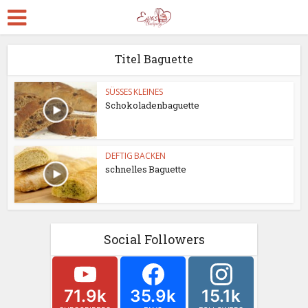
Titel Baguette
SÜSSES KLEINES
Schokoladenbaguette
DEFTIG BACKEN
schnelles Baguette
Social Followers
71.9k
35.9k
15.1k