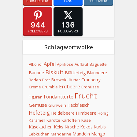
SUBSCRIBERS
FANS
FOLLOWERS
944
136
FOLLOWERS
FOLLOWERS
Schlagwortwolke
Apfel
Alkohol
Aprikose
Auflauf
Baguette
Biskuit
Banane
Blätterteig
Blaubeere
Brownie
Cranberry
Boden
Brot
Butter
Erdbeere
Creme
Crumble
Erdnüsse
Frucht
Fondanttorte
Figuren
Gemüse
Hackfleisch
Glühwein
Hefeteig
Himbeere
Heidelbeere
Honig
Karamell
Karotte
Kartoffeln
Käse
Keks
Käsekuchen
Kirsche
Kokos
Kürbis
Mandeln
Mango
Lebkuchen
Mandarine