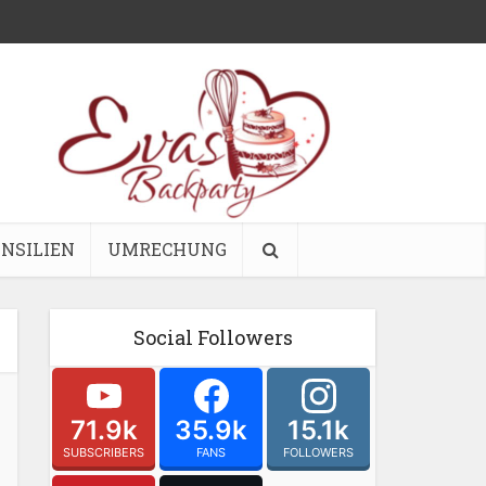
NSILIEN
UMRECHUNG
Social Followers
71.9k
35.9k
15.1k
SUBSCRIBERS
FANS
FOLLOWERS