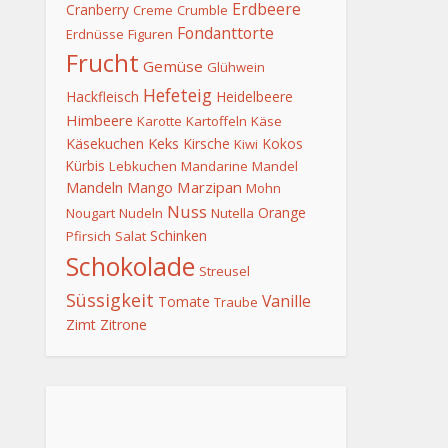
Erdbeere
Cranberry
Creme
Crumble
Fondanttorte
Erdnüsse
Figuren
Frucht
Gemüse
Glühwein
Hefeteig
Hackfleisch
Heidelbeere
Himbeere
Karotte
Kartoffeln
Käse
Keks
Käsekuchen
Kirsche
Kokos
Kiwi
Kürbis
Lebkuchen
Mandarine
Mandel
Mandeln
Marzipan
Mango
Mohn
Nuss
Orange
Nougart
Nudeln
Nutella
Schinken
Pfirsich
Salat
Schokolade
Streusel
Süssigkeit
Vanille
Tomate
Traube
Zimt
Zitrone