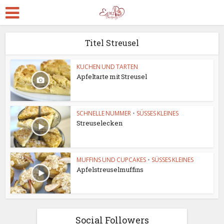
Titel Streusel
KUCHEN UND TARTEN
Apfeltarte mit Streusel
SCHNELLE NUMMER
•
SÜSSES KLEINES
Streuselecken
MUFFINS UND CUPCAKES
•
SÜSSES KLEINES
Apfelstreuselmuffins
Social Followers