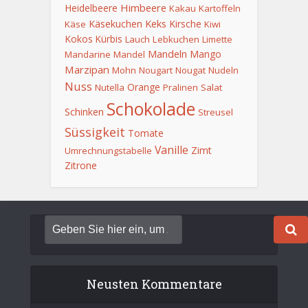
Himbeere
Heidelbeere
Kakau
Kartoffeln
Keks
Käsekuchen
Kirsche
Käse
Kiwi
Kokos
Kürbis
Lauch
Lebkuchen
Limette
Mandeln
Mango
Mandarine
Mandel
Marzipan
Mohn
Nougart
Nougat
Nudeln
Nuss
Orange
Nutella
Pralinen
Salat
Schokolade
Schinken
Streusel
Süssigkeit
Tomate
Vanille
Zimt
Umrechnungstabelle
Zitrone
Neusten Kommentare