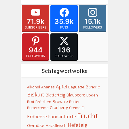
71.9k
35.9k
15.1k
SUBSCRIBERS
FANS
FOLLOWERS
944
136
FOLLOWERS
FOLLOWERS
Schlagwortwolke
Apfel
Banane
Alkohol
Ananas
Baguette
Biskuit
Blätterteig
Blaubeere
Boden
Brownie
Brot
Brötchen
Butter
Cranberry
Buttercreme
Creme
Ei
Frucht
Erdbeere
Fondanttorte
Hefeteig
Gemüse
Hackfleisch