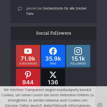
Jasmin
bei
Snickerstorte für alle Snicker
Fans
Social Followers
71.9k
35.9k
15.1k
SUBSCRIBERS
FANS
FOLLOWERS
944
136
FOLLOWERS
FOLLOWERS
Wir möchten Transparenz zeigen! evasbackparty benutzt
Cookies, um seinen Lesern das beste Webseiten-Erlebnis zu
ermöglichen. Es werden teilweise auch Cookies von
Copyright © 2026. Created by Meks and evasbackparty. Powered by
Diensten Dritter gesetzt. Weiterführende Informationen