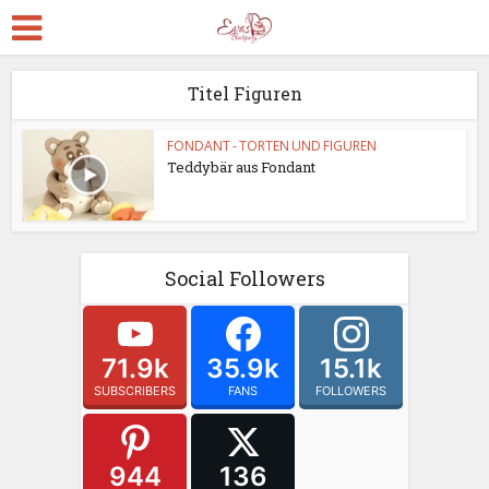
Titel Figuren
FONDANT - TORTEN UND FIGUREN
Teddybär aus Fondant
Social Followers
71.9k
35.9k
15.1k
SUBSCRIBERS
FANS
FOLLOWERS
944
136