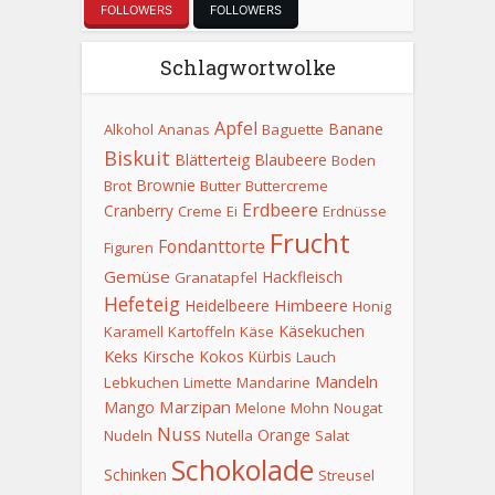
FOLLOWERS
FOLLOWERS
Schlagwortwolke
Apfel
Banane
Alkohol
Ananas
Baguette
Biskuit
Blätterteig
Blaubeere
Boden
Brownie
Brot
Butter
Buttercreme
Erdbeere
Cranberry
Creme
Ei
Erdnüsse
Frucht
Fondanttorte
Figuren
Gemüse
Hackfleisch
Granatapfel
Hefeteig
Himbeere
Heidelbeere
Honig
Käsekuchen
Karamell
Kartoffeln
Käse
Keks
Kirsche
Kokos
Kürbis
Lauch
Mandeln
Lebkuchen
Limette
Mandarine
Marzipan
Mango
Melone
Mohn
Nougat
Nuss
Orange
Nudeln
Nutella
Salat
Schokolade
Schinken
Streusel