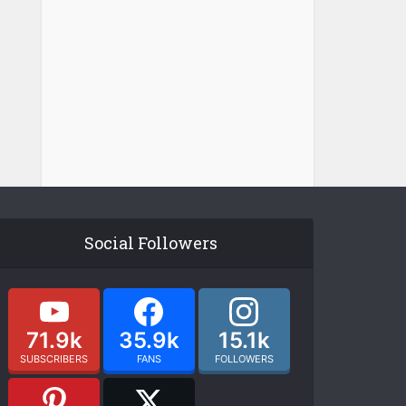
Social Followers
71.9k
35.9k
15.1k
SUBSCRIBERS
FANS
FOLLOWERS