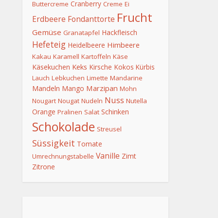
Cranberry
Buttercreme
Creme
Ei
Frucht
Erdbeere
Fondanttorte
Gemüse
Hackfleisch
Granatapfel
Hefeteig
Himbeere
Heidelbeere
Kakau
Karamell
Kartoffeln
Käse
Keks
Käsekuchen
Kirsche
Kokos
Kürbis
Lauch
Lebkuchen
Limette
Mandarine
Mandeln
Marzipan
Mango
Mohn
Nuss
Nougart
Nougat
Nudeln
Nutella
Orange
Schinken
Pralinen
Salat
Schokolade
Streusel
Süssigkeit
Tomate
Vanille
Zimt
Umrechnungstabelle
Zitrone