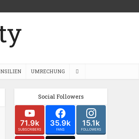
NSILIEN
UMRECHUNG
Social Followers
71.9k
35.9k
15.1k
SUBSCRIBERS
FANS
FOLLOWERS