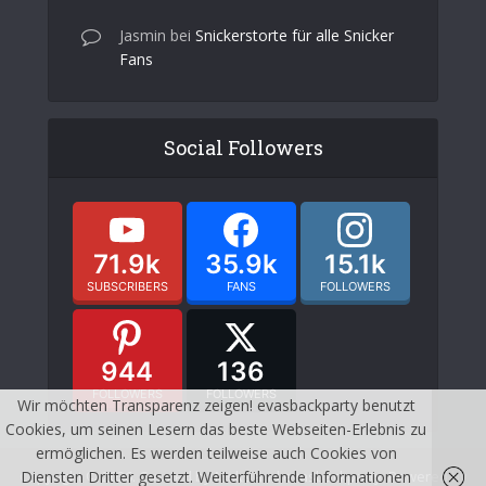
Jasmin
bei
Snickerstorte für alle Snicker
Fans
Social Followers
71.9k
35.9k
15.1k
SUBSCRIBERS
FANS
FOLLOWERS
944
136
FOLLOWERS
FOLLOWERS
Wir möchten Transparenz zeigen! evasbackparty benutzt
Cookies, um seinen Lesern das beste Webseiten-Erlebnis zu
ermöglichen. Es werden teilweise auch Cookies von
Copyright © 2026. Created by Meks and evasbackparty. Powered by
Diensten Dritter gesetzt. Weiterführende Informationen