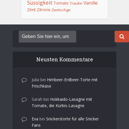
Süssigkeit
Vanille
Tomate
Traube
Zimt
Zitrone
Zwetschge
Neusten Kommentare
Julia
bei
Himbeer-Erdbeer-Torte mit
Frischkäse
Sarah
bei
Hokkaido-Lasagne mit
Tomate, die Kürbis-Lasagne
Eva
bei
Snickerstorte für alle Snicker
Fans