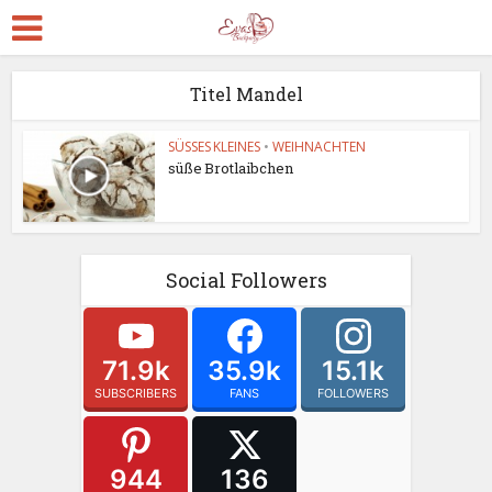
Titel Mandel
SÜSSES KLEINES
•
WEIHNACHTEN
süße Brotlaibchen
Social Followers
71.9k
35.9k
15.1k
SUBSCRIBERS
FANS
FOLLOWERS
944
136