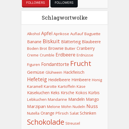
FOLLOWERS
FOLLOWERS
Schlagwortwolke
Apfel
Alkohol
Aprikose
Auflauf
Baguette
Biskuit
Banane
Blätterteig
Blaubeere
Brownie
Cranberry
Boden
Brot
Butter
Erdbeere
Creme
Crumble
Erdnüsse
Frucht
Fondanttorte
Figuren
Gemüse
Hackfleisch
Glühwein
Hefeteig
Himbeere
Heidelbeere
Honig
Karamell
Karotte
Kartoffeln
Käse
Keks
Käsekuchen
Kirsche
Kokos
Kürbis
Mandeln
Mango
Lebkuchen
Mandarine
Nuss
Marzipan
Melone
Mohn
Nudeln
Orange
Schinken
Nutella
Pfirsich
Salat
Schokolade
Streusel