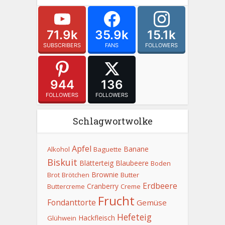
71.9k
35.9k
15.1k
SUBSCRIBERS
FANS
FOLLOWERS
944
136
FOLLOWERS
FOLLOWERS
Schlagwortwolke
Apfel
Banane
Alkohol
Baguette
Biskuit
Blätterteig
Blaubeere
Boden
Brownie
Brot
Brötchen
Butter
Erdbeere
Cranberry
Buttercreme
Creme
Frucht
Fondanttorte
Gemüse
Hefeteig
Hackfleisch
Glühwein