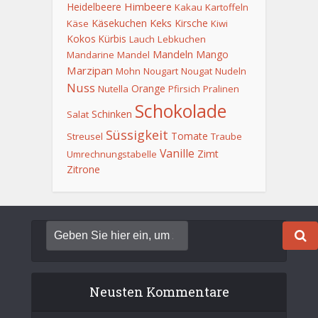
Himbeere
Heidelbeere
Kakau
Kartoffeln
Keks
Käsekuchen
Kirsche
Käse
Kiwi
Kokos
Kürbis
Lauch
Lebkuchen
Mandeln
Mango
Mandarine
Mandel
Marzipan
Mohn
Nougart
Nougat
Nudeln
Nuss
Orange
Nutella
Pfirsich
Pralinen
Schokolade
Schinken
Salat
Süssigkeit
Tomate
Streusel
Traube
Vanille
Zimt
Umrechnungstabelle
Zitrone
Neusten Kommentare