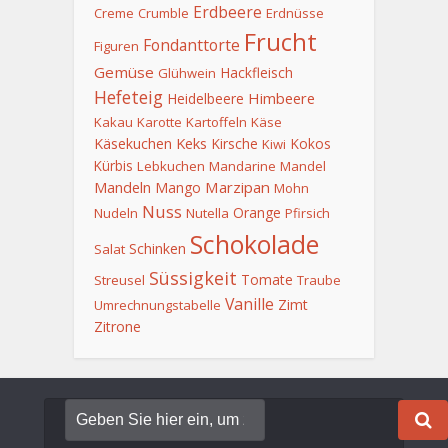
Erdbeere
Creme
Crumble
Erdnüsse
Frucht
Fondanttorte
Figuren
Gemüse
Hackfleisch
Glühwein
Hefeteig
Himbeere
Heidelbeere
Kakau
Karotte
Kartoffeln
Käse
Keks
Käsekuchen
Kirsche
Kokos
Kiwi
Kürbis
Lebkuchen
Mandarine
Mandel
Mandeln
Marzipan
Mango
Mohn
Nuss
Orange
Nudeln
Nutella
Pfirsich
Schokolade
Schinken
Salat
Süssigkeit
Tomate
Streusel
Traube
Vanille
Zimt
Umrechnungstabelle
Zitrone