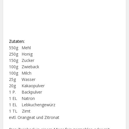
Zutaten:
550g Mehl
250g Honig
150g Zucker
100g Zwieback
100g Milch
25g Wasser
20g Kakaopulver
1 P. Backpulver
1 EL Natron
1 EL Lebkuchengewürz
1 TL Zimt
evtl. Orangeat und Zitronat