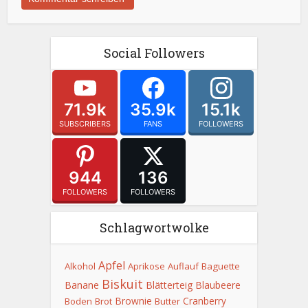
Social Followers
71.9k
35.9k
15.1k
SUBSCRIBERS
FANS
FOLLOWERS
944
136
FOLLOWERS
FOLLOWERS
Schlagwortwolke
Apfel
Alkohol
Aprikose
Auflauf
Baguette
Biskuit
Banane
Blätterteig
Blaubeere
Brownie
Cranberry
Boden
Brot
Butter