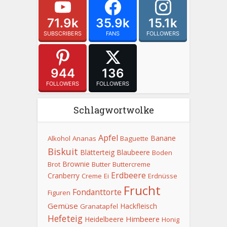
71.9k
35.9k
15.1k
SUBSCRIBERS
FANS
FOLLOWERS
944
136
FOLLOWERS
FOLLOWERS
Schlagwortwolke
Apfel
Banane
Alkohol
Ananas
Baguette
Biskuit
Blätterteig
Blaubeere
Boden
Brownie
Brot
Butter
Buttercreme
Erdbeere
Cranberry
Creme
Ei
Erdnüsse
Frucht
Fondanttorte
Figuren
Gemüse
Hackfleisch
Granatapfel
Hefeteig
Himbeere
Heidelbeere
Honig