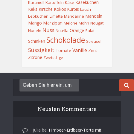
Käsekuchen
Karamell
Kartoffeln
Käse
Keks
Kirsche
Kokos
Kürbis
Lauch
Mandeln
Lebkuchen
Limette
Mandarine
Marzipan
Mango
Melone
Mohn
Nougat
Nuss
Orange
Nudeln
Nutella
Salat
Schokolade
Schinken
Streusel
Süssigkeit
Vanille
Tomate
Zimt
Zitrone
Zwetschge
Neusten Kommentare
Julia
bei
Himbeer-Erdbeer-Torte mit