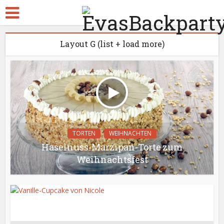
Layout G (list + load more)
TORTEN
WEIHNACHTEN
Haselnuss-Marzipan-Torte zum
Weihnachtsfest