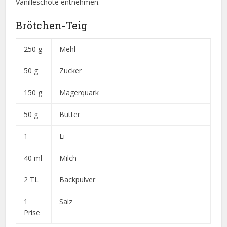
Vanilleschote entnehmen.
Brötchen-Teig
250 g
Mehl
50 g
Zucker
150 g
Magerquark
50 g
Butter
1
Ei
40 ml
Milch
2 TL
Backpulver
1
Salz
Prise