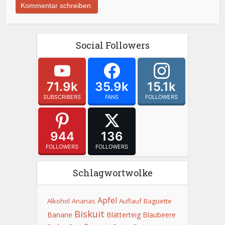
Social Followers
71.9k
35.9k
15.1k
SUBSCRIBERS
FANS
FOLLOWERS
944
136
FOLLOWERS
FOLLOWERS
Schlagwortwolke
Apfel
Alkohol
Ananas
Auflauf
Baguette
Biskuit
Banane
Blätterteig
Blaubeere