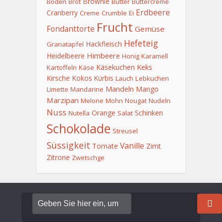
Brownie
Boden
Brot
Butter
Buttercreme
Erdbeere
Cranberry
Creme
Crumble
Ei
Frucht
Fondanttorte
Gemüse
Hefeteig
Hackfleisch
Granatapfel
Himbeere
Heidelbeere
Honig
Karamell
Keks
Käsekuchen
Kartoffeln
Käse
Kirsche
Kokos
Kürbis
Lauch
Lebkuchen
Mandeln
Mango
Limette
Mandarine
Marzipan
Melone
Mohn
Nougat
Nudeln
Nuss
Orange
Schinken
Nutella
Salat
Schokolade
Streusel
Süssigkeit
Vanille
Tomate
Zimt
Zitrone
Zwetschge