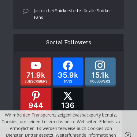
Jasmin
bei
Snickerstorte für alle Snicker
Fans
Social Followers
71.9k
35.9k
15.1k
SUBSCRIBERS
FANS
FOLLOWERS
944
136
FOLLOWERS
FOLLOWERS
Wir möchten Transparenz zeigen! evasbackparty benutzt
Cookies, um seinen Lesern das beste Webseiten-Erlebnis zu
ermöglichen. Es werden teilweise auch Cookies von
Copyright © 2026. Created by Meks and evasbackparty. Powered by
Diensten Dritter gesetzt. Weiterführende Informationen