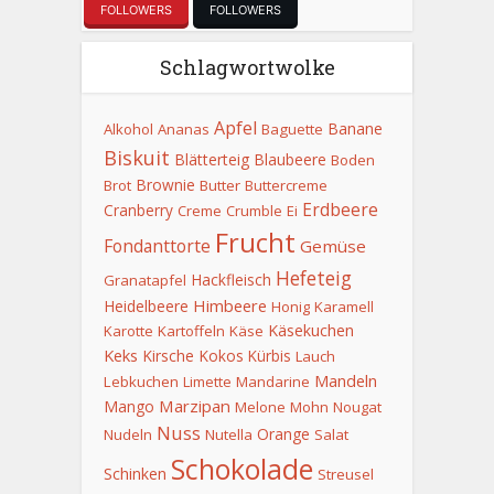
FOLLOWERS
FOLLOWERS
Schlagwortwolke
Apfel
Banane
Alkohol
Ananas
Baguette
Biskuit
Blätterteig
Blaubeere
Boden
Brownie
Brot
Butter
Buttercreme
Erdbeere
Cranberry
Creme
Crumble
Ei
Frucht
Fondanttorte
Gemüse
Hefeteig
Hackfleisch
Granatapfel
Himbeere
Heidelbeere
Honig
Karamell
Käsekuchen
Karotte
Kartoffeln
Käse
Keks
Kirsche
Kokos
Kürbis
Lauch
Mandeln
Lebkuchen
Limette
Mandarine
Marzipan
Mango
Melone
Mohn
Nougat
Nuss
Orange
Nudeln
Nutella
Salat
Schokolade
Schinken
Streusel