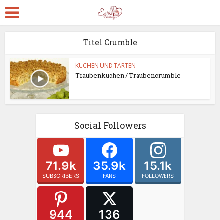
Titel Crumble
KUCHEN UND TARTEN
Traubenkuchen / Traubencrumble
Social Followers
71.9k
35.9k
15.1k
SUBSCRIBERS
FANS
FOLLOWERS
944
136