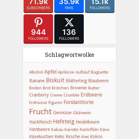
71.9k
35.9k
15.1k
SUBSCRIBERS
FANS
FOLLOWERS
944
136
FOLLOWERS
FOLLOWERS
Schlagwortwolke
Apfel
Alkohol
Aprikose
Auflauf
Baguette
Biskuit
Banane
Blätterteig
Blaubeere
Brownie
Boden
Brot
Brötchen
Butter
Erdbeere
Cranberry
Creme
Crumble
Fondanttorte
Erdnüsse
Figuren
Frucht
Gemüse
Glühwein
Hefeteig
Hackfleisch
Heidelbeere
Himbeere
Kakau
Karotte
Kartoffeln
Käse
Keks
Käsekuchen
Kirsche
Kokos
Kiwi