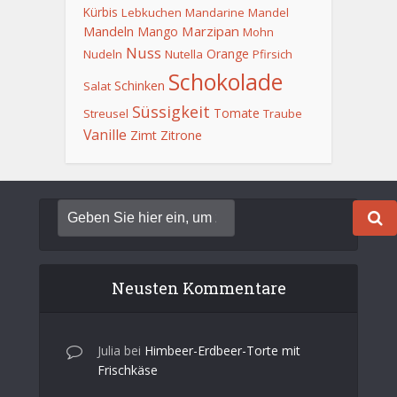
Kürbis
Lebkuchen
Mandarine
Mandel
Mandeln
Marzipan
Mango
Mohn
Nuss
Orange
Nudeln
Nutella
Pfirsich
Schokolade
Schinken
Salat
Süssigkeit
Tomate
Streusel
Traube
Vanille
Zimt
Zitrone
Neusten Kommentare
Julia
bei
Himbeer-Erdbeer-Torte mit
Frischkäse