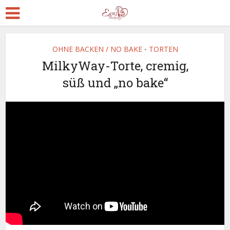
OHNE BACKEN / NO BAKE
TORTEN
•
MilkyWay-Torte, cremig,
süß und „no bake“