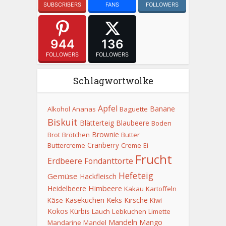
SUBSCRIBERS
FANS
FOLLOWERS
944
136
FOLLOWERS
FOLLOWERS
Schlagwortwolke
Apfel
Banane
Alkohol
Ananas
Baguette
Biskuit
Blätterteig
Blaubeere
Boden
Brownie
Brot
Brötchen
Butter
Cranberry
Buttercreme
Creme
Ei
Frucht
Erdbeere
Fondanttorte
Hefeteig
Gemüse
Hackfleisch
Himbeere
Heidelbeere
Kakau
Kartoffeln
Keks
Käsekuchen
Kirsche
Käse
Kiwi
Kokos
Kürbis
Lauch
Lebkuchen
Limette
Mandeln
Mango
Mandarine
Mandel