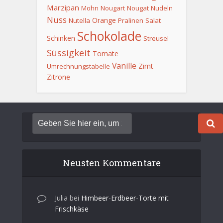
Marzipan
Mohn
Nougart
Nougat
Nudeln
Nuss
Orange
Nutella
Pralinen
Salat
Schokolade
Schinken
Streusel
Süssigkeit
Tomate
Vanille
Zimt
Umrechnungstabelle
Zitrone
Neusten Kommentare
Julia
bei
Himbeer-Erdbeer-Torte mit
Frischkäse