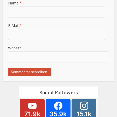
Name
*
E-Mail
*
Website
Social Followers
71.9k
35.9k
15.1k