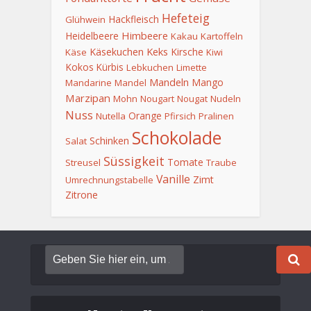
Hefeteig
Hackfleisch
Glühwein
Himbeere
Heidelbeere
Kakau
Kartoffeln
Keks
Käsekuchen
Kirsche
Käse
Kiwi
Kokos
Kürbis
Lebkuchen
Limette
Mandeln
Mango
Mandarine
Mandel
Marzipan
Mohn
Nougart
Nougat
Nudeln
Nuss
Orange
Nutella
Pfirsich
Pralinen
Schokolade
Schinken
Salat
Süssigkeit
Tomate
Streusel
Traube
Vanille
Zimt
Umrechnungstabelle
Zitrone