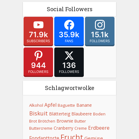
Social Followers
71.9k
35.9k
15.1k
SUBSCRIBERS
FANS
FOLLOWERS
944
136
FOLLOWERS
FOLLOWERS
Schlagwortwolke
Apfel
Banane
Alkohol
Baguette
Biskuit
Blätterteig
Blaubeere
Boden
Brownie
Brot
Brötchen
Butter
Erdbeere
Cranberry
Buttercreme
Creme
Frucht
Fondanttorte
Gemüse