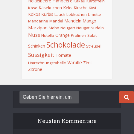
Himbeere
Heidelbeere
Kakau
Kartoffeln
Keks
Käsekuchen
Kirsche
Käse
Kiwi
Kokos
Kürbis
Lauch
Lebkuchen
Limette
Mandeln
Mango
Mandarine
Mandel
Marzipan
Mohn
Nougart
Nougat
Nudeln
Nuss
Orange
Nutella
Pralinen
Salat
Schokolade
Schinken
Streusel
Süssigkeit
Tomate
Vanille
Zimt
Umrechnungstabelle
Zitrone
Neusten Kommentare