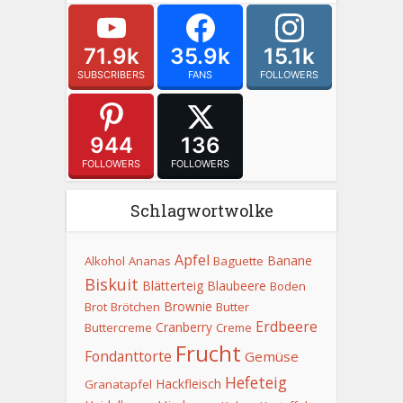
71.9k
35.9k
15.1k
SUBSCRIBERS
FANS
FOLLOWERS
944
136
FOLLOWERS
FOLLOWERS
Schlagwortwolke
Apfel
Banane
Alkohol
Ananas
Baguette
Biskuit
Blätterteig
Blaubeere
Boden
Brownie
Brot
Brötchen
Butter
Erdbeere
Cranberry
Buttercreme
Creme
Frucht
Fondanttorte
Gemüse
Hefeteig
Hackfleisch
Granatapfel