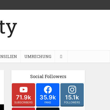
NSILIEN
UMRECHUNG
Social Followers
71.9k
35.9k
15.1k
SUBSCRIBERS
FANS
FOLLOWERS