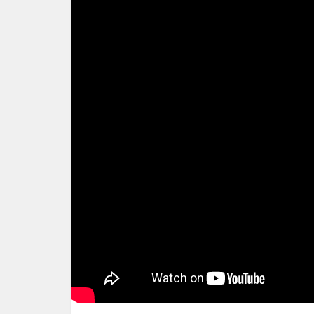
2.3K
GETEILT
FACEBOOK
787
WHATSAPP
55
PINTEREST
1.0K
TWITTER
22
BLOGGER
12
EMAIL
28
PRINT
359