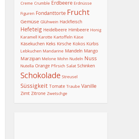
Erdbeere
Creme
Crumble
Erdnüsse
Frucht
Fondanttorte
Figuren
Gemüse
Hackfleisch
Glühwein
Hefeteig
Himbeere
Heidelbeere
Honig
Karamell
Karotte
Kartoffeln
Käse
Keks
Käsekuchen
Kirsche
Kokos
Kürbis
Mandeln
Mango
Lebkuchen
Mandarine
Nuss
Marzipan
Melone
Mohn
Nudeln
Orange
Schinken
Nutella
Pfirsich
Salat
Schokolade
Streusel
Süssigkeit
Vanille
Tomate
Traube
Zimt
Zitrone
Zwetschge