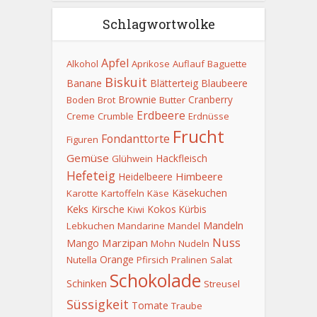
Schlagwortwolke
Apfel
Alkohol
Aprikose
Auflauf
Baguette
Biskuit
Banane
Blätterteig
Blaubeere
Brownie
Cranberry
Boden
Brot
Butter
Erdbeere
Creme
Crumble
Erdnüsse
Frucht
Fondanttorte
Figuren
Gemüse
Hackfleisch
Glühwein
Hefeteig
Himbeere
Heidelbeere
Käsekuchen
Karotte
Kartoffeln
Käse
Keks
Kirsche
Kokos
Kürbis
Kiwi
Mandeln
Lebkuchen
Mandarine
Mandel
Nuss
Marzipan
Mango
Mohn
Nudeln
Orange
Nutella
Pfirsich
Pralinen
Salat
Schokolade
Schinken
Streusel
Süssigkeit
Tomate
Traube