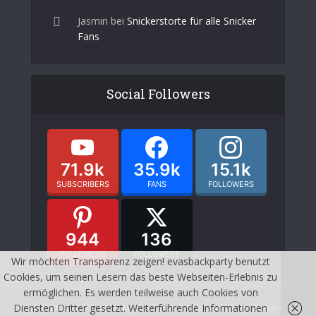
Jasmin
bei
Snickerstorte für alle Snicker
Fans
Social Followers
71.9k
35.9k
15.1k
SUBSCRIBERS
FANS
FOLLOWERS
944
136
FOLLOWERS
FOLLOWERS
Wir möchten Transparenz zeigen! evasbackparty benutzt
Cookies, um seinen Lesern das beste Webseiten-Erlebnis zu
ermöglichen. Es werden teilweise auch Cookies von
Diensten Dritter gesetzt. Weiterführende Informationen
Copyright © 2026. Created by Meks and evasbackparty. Powered by