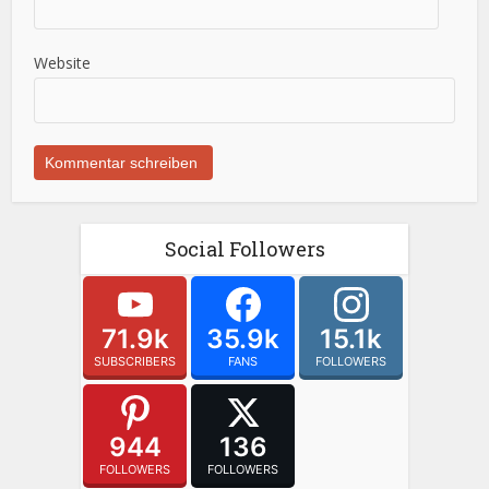
Website
Social Followers
71.9k
35.9k
15.1k
SUBSCRIBERS
FANS
FOLLOWERS
944
136
FOLLOWERS
FOLLOWERS