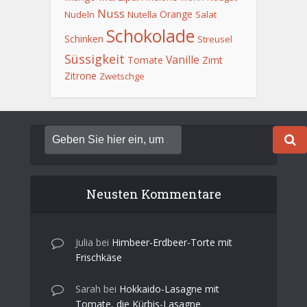
Nuss
Orange
Nudeln
Nutella
Salat
Schokolade
Schinken
Streusel
Süssigkeit
Vanille
Tomate
Zimt
Zitrone
Zwetschge
Neusten Kommentare
Julia
bei
Himbeer-Erdbeer-Torte mit
Frischkäse
Sarah
bei
Hokkaido-Lasagne mit
Tomate, die Kürbis-Lasagne