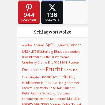
944
136
FOLLOWERS
FOLLOWERS
Schlagwortwolke
Apfel
Banane
Alkohol
Ananas
Baguette
Biskuit
Blätterteig
Blaubeere
Boden
Brownie
Brot
Butter
Buttercreme
Erdbeere
Cranberry
Creme
Ei
Figuren
Frucht
Fondanttorte
Gemüse
Hefeteig
Hackfleisch
Granatapfel
Himbeere
Heidelbeere
Honig
Karamell
Käsekuchen
Karotte
Kartoffeln
Käse
Keks
Kirsche
Kokos
Kürbis
Lauch
Mandeln
Lebkuchen
Limette
Mandarine
Marzipan
Mango
Melone
Mohn
Nougat