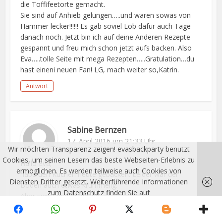
die Toffifeetorte gemacht.
Sie sind auf Anhieb gelungen…..und waren sowas von
Hammer lecker!!!!!! Es gab soviel Lob dafür auch Tage
danach noch. Jetzt bin ich auf deine Anderen Rezepte
gespannt und freu mich schon jetzt aufs backen. Also
Eva…..tolle Seite mit mega Rezepten…..Gratulation…du
hast eineni neuen Fan! LG, mach weiter so,Katrin.
Antwort
Sabine Bernzen
17. April 2016 um 21:33 Uhr
Wir möchten Transparenz zeigen! evasbackparty benutzt
Cookies, um seinen Lesern das beste Webseiten-Erlebnis zu
Hallo Eva,
ermöglichen. Es werden teilweise auch Cookies von
habe den Kuchen heute gebacken. Leider war der
Diensten Dritter gesetzt. Weiterführende Informationen
Boden auch etwas krümmelig.
zum Datenschutz finden Sie auf
Aber sonst war er klasse.
http://evasbackparty.de/impressum/
Ich habe
verstanden!
Grüße von Sabine