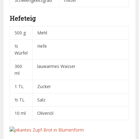
Schwierigkeitsgrad
mittel
Hefeteig
500 g
Mehl
½
Hefe
Würfel
300
lauwarmes Wasser
ml
1 TL
Zucker
½ TL
Salz
10 ml
Olivenöl