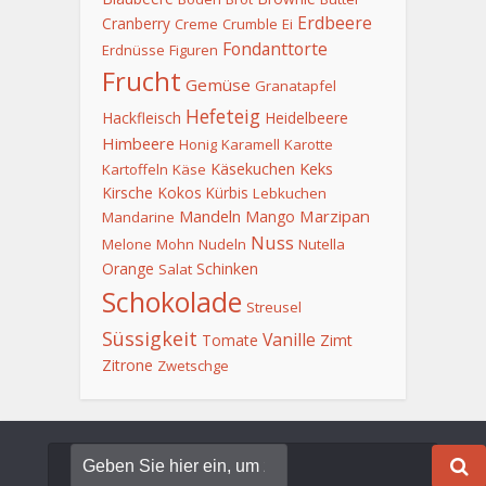
Erdbeere
Cranberry
Creme
Crumble
Ei
Fondanttorte
Erdnüsse
Figuren
Frucht
Gemüse
Granatapfel
Hefeteig
Hackfleisch
Heidelbeere
Himbeere
Honig
Karamell
Karotte
Keks
Käsekuchen
Kartoffeln
Käse
Kirsche
Kokos
Kürbis
Lebkuchen
Mandeln
Marzipan
Mango
Mandarine
Nuss
Melone
Mohn
Nudeln
Nutella
Orange
Schinken
Salat
Schokolade
Streusel
Süssigkeit
Vanille
Tomate
Zimt
Zitrone
Zwetschge