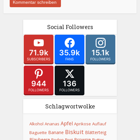
Social Followers
71.9k
35.9k
15.1k
SUBSCRIBERS
FANS
FOLLOWERS
944
136
FOLLOWERS
FOLLOWERS
Schlagwortwolke
Apfel
Alkohol
Ananas
Aprikose
Auflauf
Biskuit
Banane
Blätterteig
Baguette
Blaubeere
Brownie
Boden
Brot
Butter