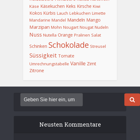
Keks
Käsekuchen
Kirsche
Käse
Kiwi
Kokos
Kürbis
Lauch
Lebkuchen
Limette
Mandeln
Mango
Mandarine
Mandel
Marzipan
Mohn
Nougart
Nougat
Nudeln
Nuss
Orange
Nutella
Pralinen
Salat
Schokolade
Schinken
Streusel
Süssigkeit
Tomate
Vanille
Zimt
Umrechnungstabelle
Zitrone
Neusten Kommentare