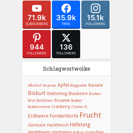
71.9k
35.9k
15.1k
SUBSCRIBERS
FANS
FOLLOWERS
944
136
FOLLOWERS
FOLLOWERS
Schlagwortwolke
Apfel
Banane
Alkohol
Ananas
Baguette
Biskuit
Blätterteig
Blaubeere
Boden
Brownie
Brot
Brötchen
Butter
Cranberry
Buttercreme
Creme
Ei
Frucht
Erdbeere
Fondanttorte
Hefeteig
Gemüse
Hackfleisch
Himbeere
Heidelbeere
Kakau
Kartoffeln