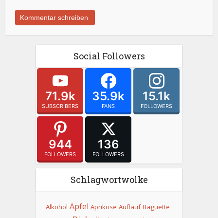
Social Followers
71.9k
35.9k
15.1k
SUBSCRIBERS
FANS
FOLLOWERS
944
136
FOLLOWERS
FOLLOWERS
Schlagwortwolke
Apfel
Alkohol
Aprikose
Auflauf
Baguette