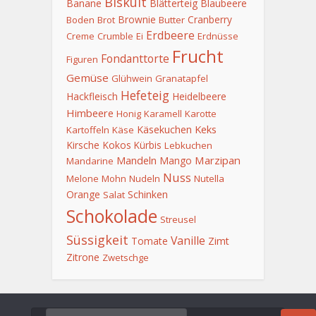
Biskuit
Banane
Blätterteig
Blaubeere
Brownie
Cranberry
Boden
Brot
Butter
Erdbeere
Creme
Crumble
Ei
Erdnüsse
Frucht
Fondanttorte
Figuren
Gemüse
Glühwein
Granatapfel
Hefeteig
Hackfleisch
Heidelbeere
Himbeere
Honig
Karamell
Karotte
Keks
Käsekuchen
Kartoffeln
Käse
Kirsche
Kokos
Kürbis
Lebkuchen
Mandeln
Marzipan
Mango
Mandarine
Nuss
Melone
Mohn
Nudeln
Nutella
Orange
Schinken
Salat
Schokolade
Streusel
Süssigkeit
Vanille
Tomate
Zimt
Zitrone
Zwetschge