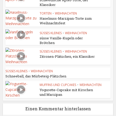
schwedische Apfel-Torte, der
Klassiker
TORTEN
•
WEIHNACHTEN
Haselnuss-Marzipan-Torte zum
Weihnachtsfest
SÜSSES KLEINES
•
WEIHNACHTEN
süsse Vanille-Kugeln oder
Brötchen
SÜSSES KLEINES
•
WEIHNACHTEN
Zitronen-Plätzchen, ein Klassiker
SÜSSES KLEINES
•
WEIHNACHTEN
Schneeball, das Mürbeteig-Plätzchen
MUFFINS UND CUPCAKES
•
WEIHNACHTEN
Yogurette-Cupcake mit Kirschen
und Marzipan
Einen Kommentar hinterlassen