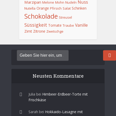
Nuss
Marzipan
Melone
Mohn
Nudeln
Orange
Schinken
Nutella
Pfirsich
Salat
Schokolade
Streusel
Süssigkeit
Vanille
Tomate
Traube
Zimt
Zitrone
Zwetschge
Neusten Kommentare
Julia
bei
Himbeer-Erdbeer-Torte mit
Frischkäse
Sarah
bei
Hokkaido-Lasagne mit