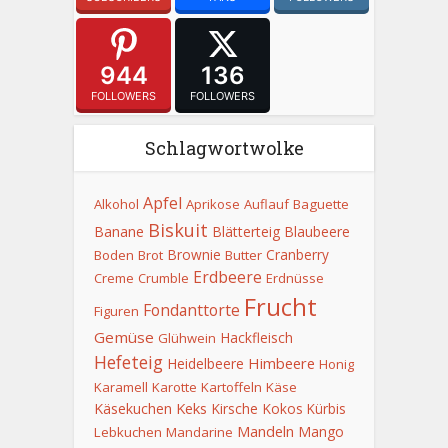
944
136
FOLLOWERS
FOLLOWERS
Schlagwortwolke
Apfel
Alkohol
Aprikose
Auflauf
Baguette
Biskuit
Banane
Blätterteig
Blaubeere
Brownie
Cranberry
Boden
Brot
Butter
Erdbeere
Creme
Crumble
Erdnüsse
Frucht
Fondanttorte
Figuren
Gemüse
Hackfleisch
Glühwein
Hefeteig
Himbeere
Heidelbeere
Honig
Karamell
Karotte
Kartoffeln
Käse
Keks
Käsekuchen
Kirsche
Kokos
Kürbis
Mandeln
Mango
Lebkuchen
Mandarine