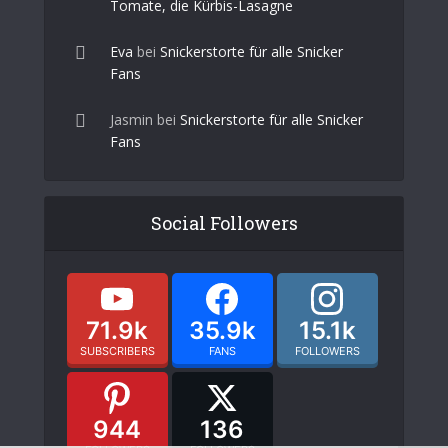
Tomate, die Kürbis-Lasagne
Eva
bei
Snickerstorte für alle Snicker
Fans
Jasmin
bei
Snickerstorte für alle Snicker
Fans
Social Followers
71.9k
35.9k
15.1k
SUBSCRIBERS
FANS
FOLLOWERS
944
136