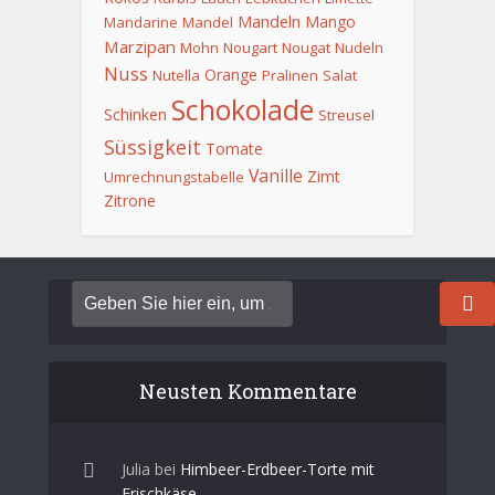
Mandeln
Mango
Mandarine
Mandel
Marzipan
Mohn
Nougart
Nougat
Nudeln
Nuss
Orange
Nutella
Pralinen
Salat
Schokolade
Schinken
Streusel
Süssigkeit
Tomate
Vanille
Zimt
Umrechnungstabelle
Zitrone
Neusten Kommentare
Julia
bei
Himbeer-Erdbeer-Torte mit
Frischkäse