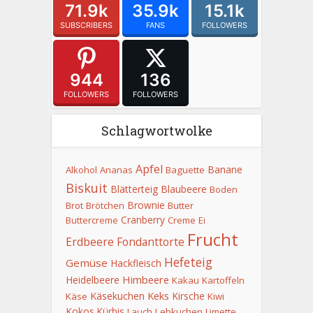
71.9k
35.9k
15.1k
SUBSCRIBERS
FANS
FOLLOWERS
944
136
FOLLOWERS
FOLLOWERS
Schlagwortwolke
Apfel
Banane
Alkohol
Ananas
Baguette
Biskuit
Blätterteig
Blaubeere
Boden
Brownie
Brot
Brötchen
Butter
Cranberry
Buttercreme
Creme
Ei
Frucht
Erdbeere
Fondanttorte
Hefeteig
Gemüse
Hackfleisch
Himbeere
Heidelbeere
Kakau
Kartoffeln
Keks
Käsekuchen
Kirsche
Käse
Kiwi
Kokos
Kürbis
Lauch
Lebkuchen
Limette