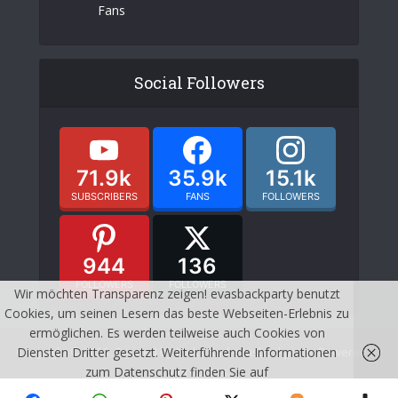
Fans
Social Followers
71.9k
35.9k
15.1k
SUBSCRIBERS
FANS
FOLLOWERS
944
136
FOLLOWERS
FOLLOWERS
Wir möchten Transparenz zeigen! evasbackparty benutzt
Cookies, um seinen Lesern das beste Webseiten-Erlebnis zu
ermöglichen. Es werden teilweise auch Cookies von
Copyright © 2026. Created by Meks and evasbackparty. Powered by
Diensten Dritter gesetzt. Weiterführende Informationen
wordpress.
zum Datenschutz finden Sie auf
http://evasbackparty.de/impressum/
Ich habe
KONTAKT
DATENSCHUTZ
IMPRESSUM