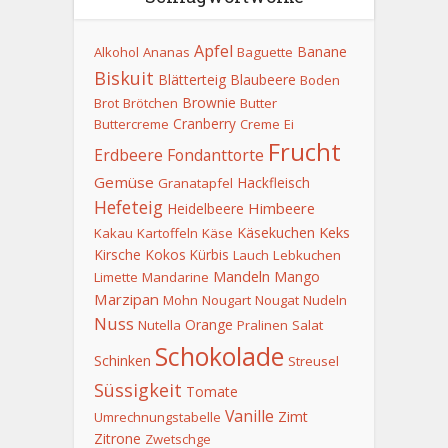
Apfel
Banane
Alkohol
Ananas
Baguette
Biskuit
Blätterteig
Blaubeere
Boden
Brownie
Brot
Brötchen
Butter
Cranberry
Buttercreme
Creme
Ei
Frucht
Erdbeere
Fondanttorte
Gemüse
Hackfleisch
Granatapfel
Hefeteig
Himbeere
Heidelbeere
Keks
Käsekuchen
Kakau
Kartoffeln
Käse
Kirsche
Kokos
Kürbis
Lauch
Lebkuchen
Mandeln
Mango
Limette
Mandarine
Marzipan
Mohn
Nougart
Nougat
Nudeln
Nuss
Orange
Nutella
Pralinen
Salat
Schokolade
Schinken
Streusel
Süssigkeit
Tomate
Vanille
Zimt
Umrechnungstabelle
Zitrone
Zwetschge