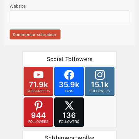
Website
Social Followers
71.9k
35.9k
15.1k
SUBSCRIBERS
FANS
FOLLOWERS
944
136
FOLLOWERS
FOLLOWERS
Schlagwortwolke