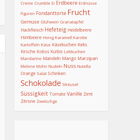
Erdbeere
Creme
Crumble
Ei
Erdnüsse
Frucht
Fondanttorte
Figuren
Gemüse
Glühwein
Granatapfel
Hefeteig
Hackfleisch
Heidelbeere
Himbeere
Honig
Karamell
Karotte
Keks
Käsekuchen
Kartoffeln
Käse
Kirsche
Kokos
Kürbis
Lebkuchen
Mandeln
Marzipan
Mango
Mandarine
Nuss
Melone
Mohn
Nudeln
Nutella
Orange
Schinken
Salat
Schokolade
Streusel
Süssigkeit
Vanille
Tomate
Zimt
Zitrone
Zwetschge