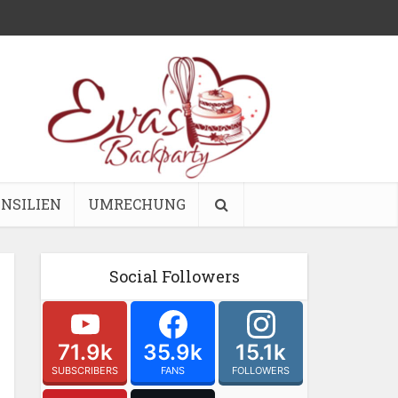
NSILIEN
UMRECHUNG
Social Followers
71.9k
35.9k
15.1k
SUBSCRIBERS
FANS
FOLLOWERS