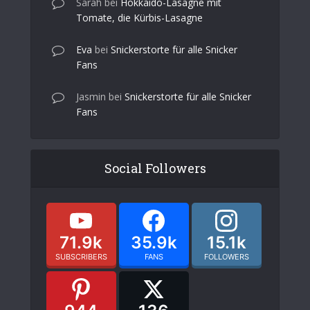
Sarah
bei
Hokkaido-Lasagne mit
Tomate, die Kürbis-Lasagne
Eva
bei
Snickerstorte für alle Snicker
Fans
Jasmin
bei
Snickerstorte für alle Snicker
Fans
Social Followers
71.9k
35.9k
15.1k
SUBSCRIBERS
FANS
FOLLOWERS