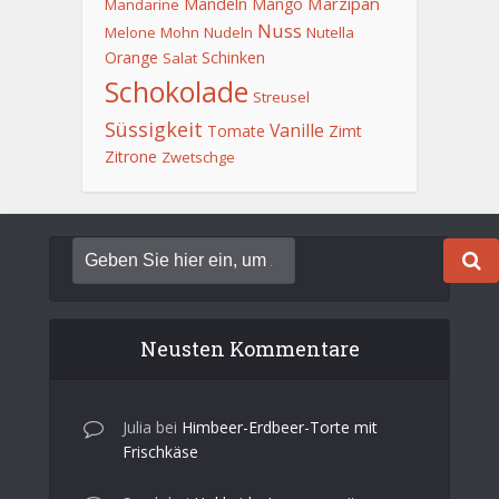
Mandeln
Marzipan
Mango
Mandarine
Nuss
Melone
Mohn
Nudeln
Nutella
Orange
Schinken
Salat
Schokolade
Streusel
Süssigkeit
Vanille
Tomate
Zimt
Zitrone
Zwetschge
Neusten Kommentare
Julia
bei
Himbeer-Erdbeer-Torte mit
Frischkäse