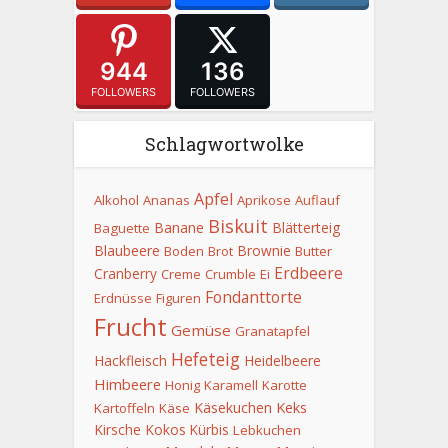
944
136
FOLLOWERS
FOLLOWERS
Schlagwortwolke
Apfel
Alkohol
Ananas
Aprikose
Auflauf
Biskuit
Banane
Blätterteig
Baguette
Blaubeere
Brownie
Boden
Brot
Butter
Erdbeere
Cranberry
Creme
Crumble
Ei
Fondanttorte
Erdnüsse
Figuren
Frucht
Gemüse
Granatapfel
Hefeteig
Hackfleisch
Heidelbeere
Himbeere
Honig
Karamell
Karotte
Keks
Käsekuchen
Kartoffeln
Käse
Kirsche
Kokos
Kürbis
Lebkuchen