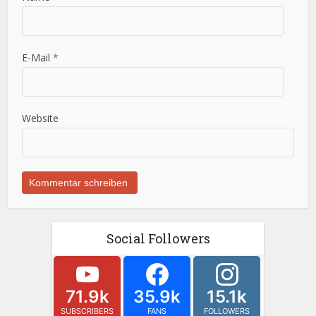
E-Mail
*
Website
Social Followers
71.9k
35.9k
15.1k
SUBSCRIBERS
FANS
FOLLOWERS