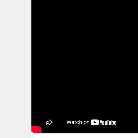
398
GETEILT
FACEBOOK
152
WHATSAPP
25
PINTEREST
17
TWITTER
3
BLOGGER
2
EMAIL
10
PRINT
178