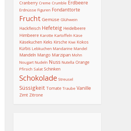
Erdbeere
Cranberry
Creme
Crumble
Fondanttorte
Erdnüsse
Figuren
Frucht
Gemüse
Glühwein
Hefeteig
Hackfleisch
Heidelbeere
Himbeere
Karotte
Kartoffeln
Käse
Keks
Käsekuchen
Kirsche
Kokos
Kiwi
Kürbis
Lebkuchen
Mandarine
Mandel
Mandeln
Marzipan
Mango
Mohn
Nuss
Orange
Nougart
Nudeln
Nutella
Schinken
Pfirsich
Salat
Schokolade
Streusel
Süssigkeit
Vanille
Tomate
Traube
Zimt
Zitrone