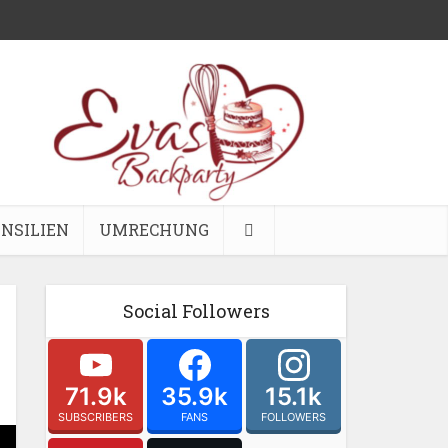
NSILIEN
UMRECHUNG
Social Followers
71.9k
35.9k
15.1k
SUBSCRIBERS
FANS
FOLLOWERS